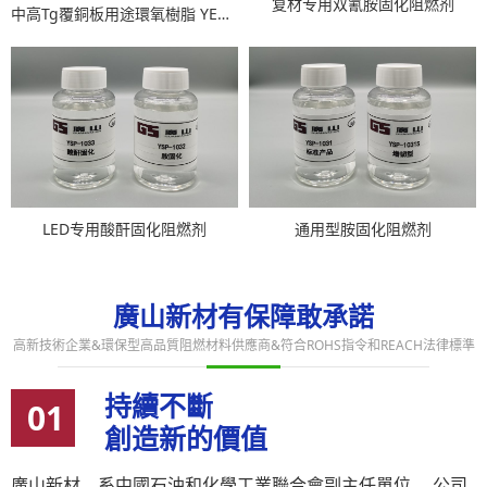
复材专用双氰胺固化阻燃剂
中高Tg覆銅板用途環氧樹脂 YEB-4155P＆YEB-4175P＆YEB-4185P
LED专用酸酐固化阻燃剂
通用型胺固化阻燃剂
廣山新材有保障敢承諾
高新技術企業&環保型高品質阻燃材料供應商&符合ROHS指令和REACH法律標準
持續不斷
01
創造新的價值
廣山新材，系中國石油和化學工業聯合會副主任單位。 公司