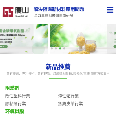
新品推薦
專有技術、專利技術、專有理論；以成碳&膨胀&陶瓷化“三維阻燃”方式為主
阻燃劑
改性塑料行業
彈性體行業
膠粘劑行業
無紡皮革行業
环氧树脂