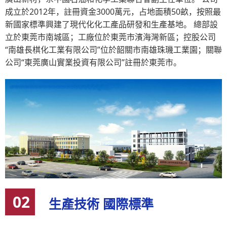
成立於2012年，註冊資金3000萬元，占地面積50畝，按照最
新國家標準興建了現代化化工產品研發和生產基地。 總部設
立於東莞市南城區；工廠位於東莞市濱海灣新區；控股公司
“南雄長棋化工業有限公司”位於韶關市南雄珠璣工業園；關聯
公司“東莞廣山實業投資有限公司”註冊於東莞市。
02
生產技術 國際標準