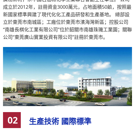
成立於2012年，註冊資金3000萬元，占地面積50畝，按照最
新國家標準興建了現代化化工產品研發和生產基地。 總部設
立於東莞市南城區；工廠位於東莞市濱海灣新區；控股公司
“南雄長棋化工業有限公司”位於韶關市南雄珠璣工業園；關聯
公司“東莞廣山實業投資有限公司”註冊於東莞市。
02
生產技術 國際標準