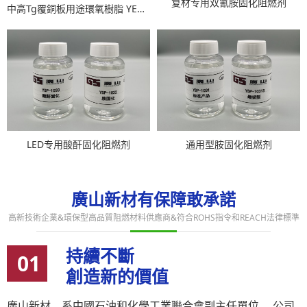
复材专用双氰胺固化阻燃剂
中高Tg覆銅板用途環氧樹脂 YEB-4155P＆YEB-4175P＆YEB-4185P
LED专用酸酐固化阻燃剂
通用型胺固化阻燃剂
廣山新材有保障敢承諾
高新技術企業&環保型高品質阻燃材料供應商&符合ROHS指令和REACH法律標準
持續不斷
01
創造新的價值
廣山新材，系中國石油和化學工業聯合會副主任單位。 公司