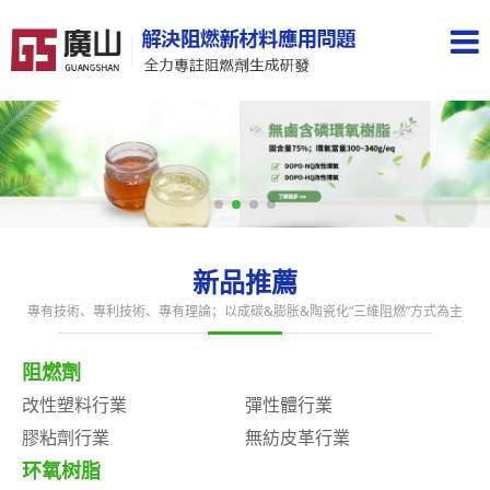
新品推薦
專有技術、專利技術、專有理論；以成碳&膨胀&陶瓷化“三維阻燃”方式為主
阻燃劑
改性塑料行業
彈性體行業
膠粘劑行業
無紡皮革行業
环氧树脂