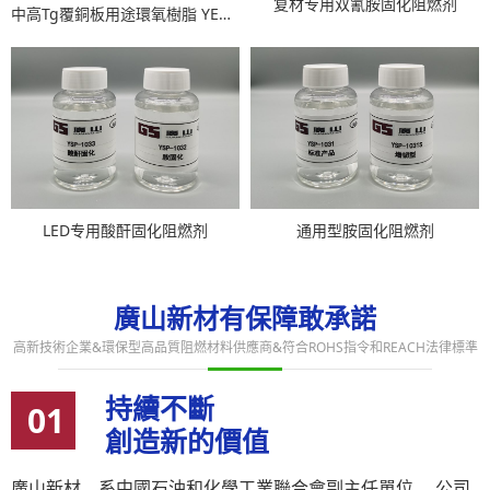
复材专用双氰胺固化阻燃剂
中高Tg覆銅板用途環氧樹脂 YEB-4155P＆YEB-4175P＆YEB-4185P
LED专用酸酐固化阻燃剂
通用型胺固化阻燃剂
廣山新材有保障敢承諾
高新技術企業&環保型高品質阻燃材料供應商&符合ROHS指令和REACH法律標準
持續不斷
01
創造新的價值
廣山新材，系中國石油和化學工業聯合會副主任單位。 公司