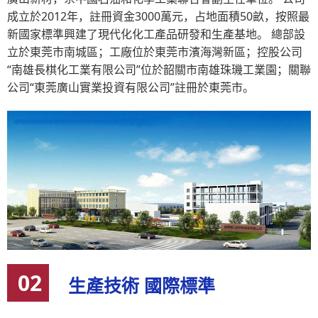
成立於2012年，註冊資金3000萬元，占地面積50畝，按照最
新國家標準興建了現代化化工產品研發和生產基地。 總部設
立於東莞市南城區；工廠位於東莞市濱海灣新區；控股公司
“南雄長棋化工業有限公司”位於韶關市南雄珠璣工業園；關聯
公司“東莞廣山實業投資有限公司”註冊於東莞市。
02
生產技術 國際標準