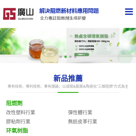
新品推薦
專有技術、專利技術、專有理論；以成碳&膨胀&陶瓷化“三維阻燃”方式為主
阻燃劑
改性塑料行業
彈性體行業
膠粘劑行業
無紡皮革行業
环氧树脂