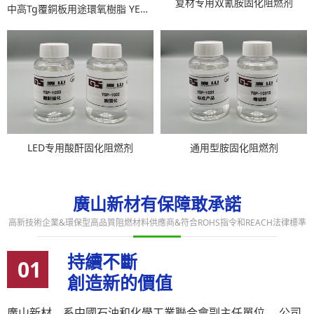
复材专用双氰胺固化阻燃剂
中高Tg覆銅板用途環氧樹脂 YEB-4155P＆YEB-4175P＆YEB-4185P
LED专用酸酐固化阻燃剂
通用型胺固化阻燃剂
廣山新材有保障敢承諾
高新技術企業&環保型高品質阻燃材料供應商&符合ROHS指令和REACH法律標準
持續不斷
01
創造新的價值
廣山新材，系中國石油和化學工業聯合會副主任單位。 公司