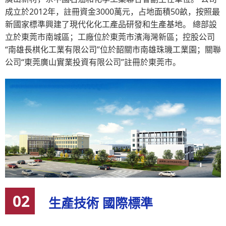
成立於2012年，註冊資金3000萬元，占地面積50畝，按照最
新國家標準興建了現代化化工產品研發和生產基地。 總部設
立於東莞市南城區；工廠位於東莞市濱海灣新區；控股公司
“南雄長棋化工業有限公司”位於韶關市南雄珠璣工業園；關聯
公司“東莞廣山實業投資有限公司”註冊於東莞市。
02
生產技術 國際標準