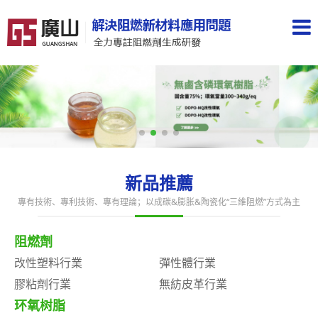
新品推薦
專有技術、專利技術、專有理論；以成碳&膨胀&陶瓷化“三維阻燃”方式為主
阻燃劑
改性塑料行業
彈性體行業
膠粘劑行業
無紡皮革行業
环氧树脂